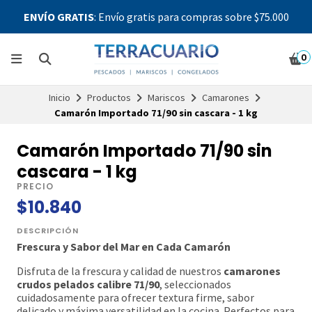
ENVÍO GRATIS
: Envío gratis para compras sobre $75.000
0
Inicio
Productos
Mariscos
Camarones
Camarón Importado 71/90 sin cascara - 1 kg
Camarón Importado 71/90 sin
cascara - 1 kg
PRECIO
$10.840
DESCRIPCIÓN
Frescura y Sabor del Mar en Cada Camarón
Disfruta de la frescura y calidad de nuestros
camarones
crudos pelados calibre 71/90
, seleccionados
cuidadosamente para ofrecer textura firme, sabor
delicado y máxima versatilidad en la cocina. Perfectos para