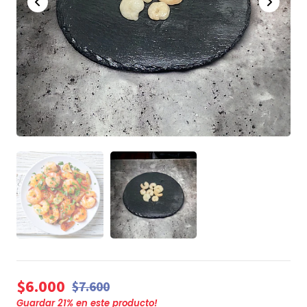
$6.000
$7.600
Guardar
21
% en este producto!