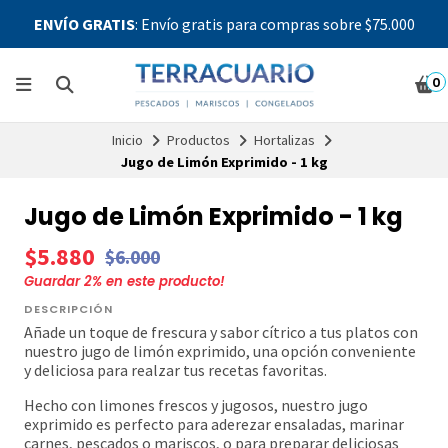
ENVÍO GRATIS
: Envío gratis para compras sobre $75.000
0
Inicio
Productos
Hortalizas
Jugo de Limón Exprimido - 1 kg
Jugo de Limón Exprimido - 1 kg
$5.880
$6.000
Guardar
2
% en este producto!
DESCRIPCIÓN
Añade un toque de frescura y sabor cítrico a tus platos con
nuestro jugo de limón exprimido, una opción conveniente
y deliciosa para realzar tus recetas favoritas.
Hecho con limones frescos y jugosos, nuestro jugo
exprimido es perfecto para aderezar ensaladas, marinar
carnes, pescados o mariscos, o para preparar deliciosas