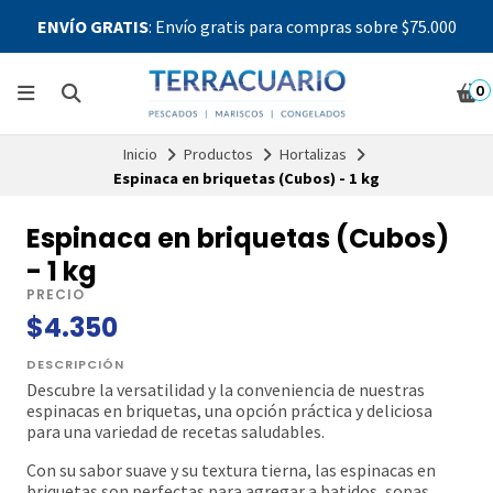
ENVÍO GRATIS
: Envío gratis para compras sobre $75.000
0
Inicio
Productos
Hortalizas
Espinaca en briquetas (Cubos) - 1 kg
Espinaca en briquetas (Cubos)
- 1 kg
PRECIO
$4.350
DESCRIPCIÓN
Descubre la versatilidad y la conveniencia de nuestras
espinacas en briquetas, una opción práctica y deliciosa
para una variedad de recetas saludables.
Con su sabor suave y su textura tierna, las espinacas en
briquetas son perfectas para agregar a batidos, sopas,