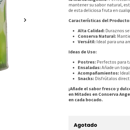
mantener su sabor natural, esto
de esta deliciosa fruta en cua
Características del Producto
Alta Calidad:
Duraznos se
Conserva Natural:
Mantien
Versátil:
Ideal para una am
Ideas de Uso:
Postres:
Perfectos para ta
Ensaladas:
Añade un toque
Acompañamientos:
Ideal
Snacks:
Disfrútalos direc
¡Añade el sabor fresco y dulc
en Mitades en Conserva Angel
en cada bocado.
Agotado