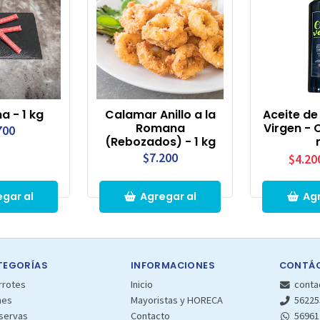
a - 1 kg
Calamar Anillo a la
Aceite de 
Romana
Virgen - 
700
(Rebozados) - 1 kg
$7.200
$4.20
gar al
Agregar al
Agr
rro
Carro
Ca
TEGORÍAS
INFORMACIONES
CONTÁ
rrotes
Inicio
conta
nes
Mayoristas y HORECA
56225
servas
Contacto
56961