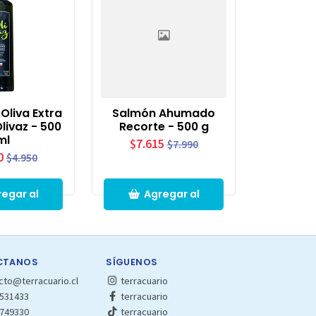
Oliva Extra
Salmón Ahumado
Olivaz - 500
Recorte - 500 g
ml
$7.615
$7.990
0
$4.950
egar al
Agregar al
rro
Carro
CTANOS
SÍGUENOS
cto@terracuario.cl
terracuario
531433
terracuario
749330
terracuario