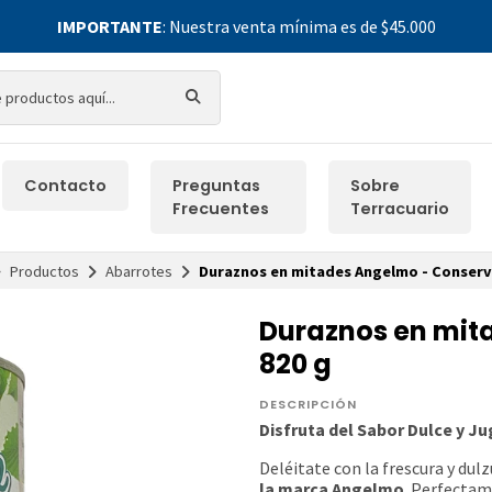
IMPORTANTE
: Nuestra venta mínima es de $45.000
Contacto
Preguntas
Sobre
Frecuentes
Terracuario
Productos
Abarrotes
Duraznos en mitades Angelmo - Conserv
Duraznos en mit
820 g
DESCRIPCIÓN
Disfruta del Sabor Dulce y J
Deléitate con la frescura y dulz
la marca Angelmo
. Perfectam