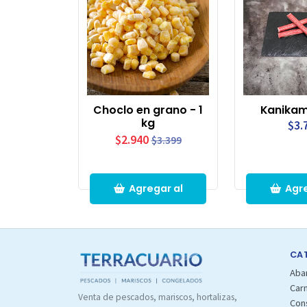
Choclo en grano - 1
Kanikam
kg
$3.
$2.940
$3.399
Agregar al
Agre
Carro
Ca
CA
Aba
Car
Venta de pescados, mariscos, hortalizas,
Con