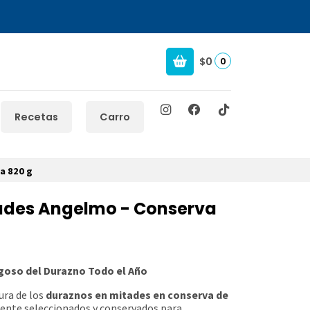
$0
0
Recetas
Carro
a 820 g
ades Angelmo - Conserva
ugoso del Durazno Todo el Año
ura de los
duraznos en mitades en conserva de
ente seleccionados y conservados para