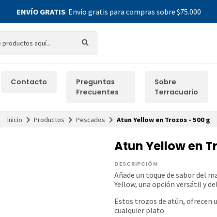
ENVÍO GRATIS
: Envío gratis para compras sobre $75.000
Contacto
Preguntas
Sobre
Frecuentes
Terracuario
Inicio
Productos
Pescados
Atun Yellow en Trozos - 500 g
Atun Yellow en Tr
DESCRIPCIÓN
Añade un toque de sabor del ma
Yellow, una opción versátil y de
Estos trozos de atún, ofrecen 
cualquier plato.