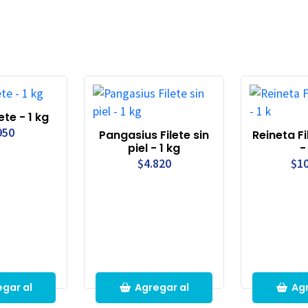
ete - 1 kg
950
Pangasius Filete sin
Reineta Fi
piel - 1 kg
-
$4.820
$10
gar al
Agregar al
Agr