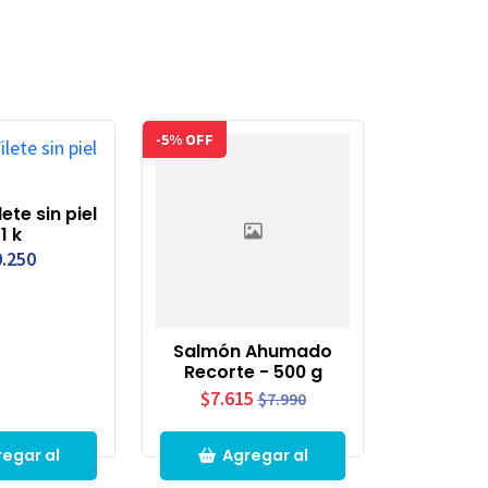
-5% OFF
lete sin piel
 1 k
.250
Salmón Ahumado
Recorte - 500 g
$7.615
$7.990
egar al
Agregar al